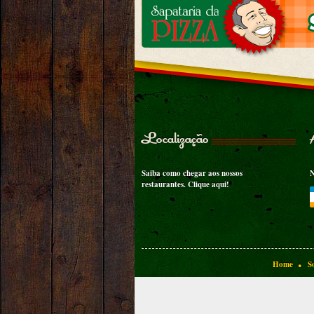
Localização
Saiba como chegar aos nossos
N
restaurantes.
Clique aqui!
.
Home
S
BOTECO DO LU