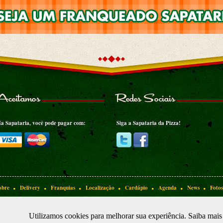
Aceitamos
Redes Sociais
a Sapataria, você pode pagar com:
Siga a Sapataria da Pizza!
.
.
.
.
.
.
.
obre
Delivery
Franquias
Localização
Cardápio
Agenda
News
Fotos
Sapatari
PASTEL DO LU
LU WASABI
Utilizamos cookies para melhorar sua experiência. Saiba mai