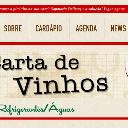
comer a pitcinha na sua casa? Sapataria Delivery é a solução! Ligue agora:
SOBRE
CARDÁPIO
AGENDA
NEWS
Refrigerantes/Águas