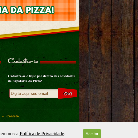
Cadastre-se
Cadastre-se e fique por dentro das novidades
da Sapataria da Pizza!
.
Contato
a da Pizza . 2026 © Todos os Direitos Reservados
s em nossa
Política de Privacidade
.
Aceitar
Desenvolvido por
Visualcom Agência de Internet