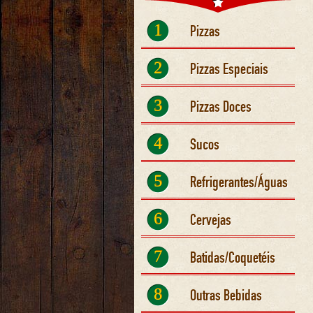
1
Pizzas
2
Pizzas Especiais
3
Pizzas Doces
4
Sucos
5
Refrigerantes/Águas
6
Cervejas
7
Batidas/Coquetéis
8
Outras Bebidas