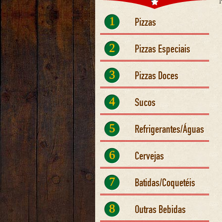
1
Pizzas
2
Pizzas Especiais
3
Pizzas Doces
4
Sucos
5
Refrigerantes/Águas
6
Cervejas
7
Batidas/Coquetéis
8
Outras Bebidas