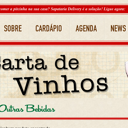
comer a pitcinha na sua casa? Sapataria Delivery é a solução! Ligue agora:
SOBRE
CARDÁPIO
AGENDA
NEWS
Outras Bebidas