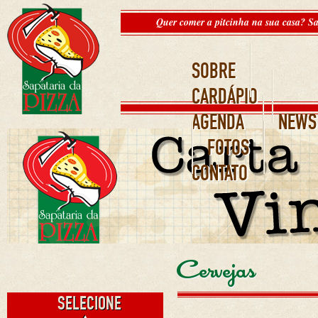
Quer comer a pitcinha na sua casa? Sa
SOBRE
CARDÁPIO
AGENDA
NEWS
FOTOS
CONTATO
Cervejas
SELECIONE