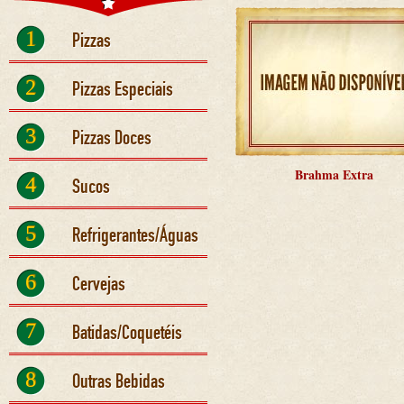
1
Pizzas
2
Pizzas Especiais
3
Pizzas Doces
Brahma Extra
4
Sucos
5
Refrigerantes/Águas
6
Cervejas
7
Batidas/Coquetéis
8
Outras Bebidas